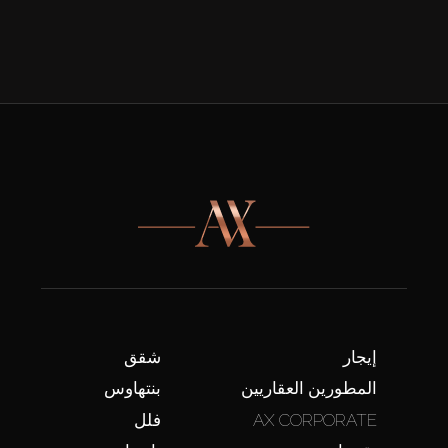
إيجار
شقق
المطورين العقاريين
بنتهاوس
AX CORPORATE
فلل