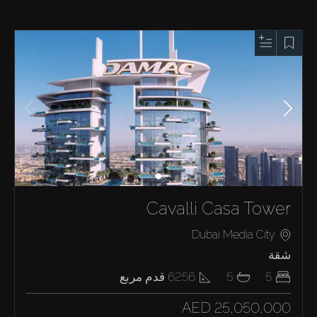
Cavalli Casa Tower
Dubai Media City
شقة
5
5
6256
قدم مربع
AED 25,050,000