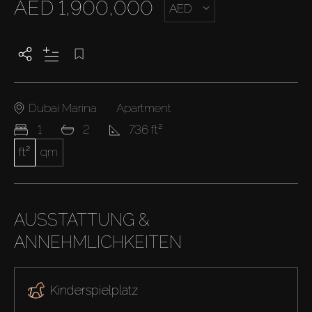
AED 1,900,000
AED
Dubai Marina
Apartment
1
2
736 ft²
ft²
qm
AUSSTATTUNG &
ANNEHMLICHKEITEN
Kinderspielplatz