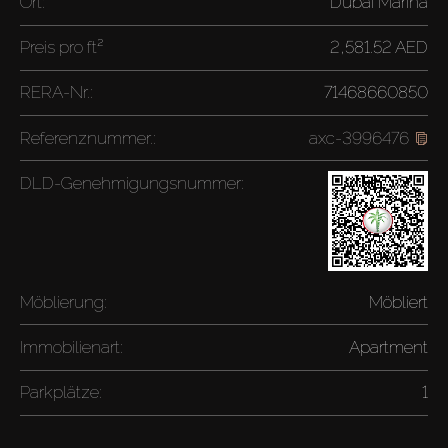
Ort:
Dubai Marina
Preis pro
ft²
2,581.52 AED
RERA-Nr.:
71468660850
Referenznummer.:
axc-3996476
DLD-Genehmigungsnummer:
Möblierung:
Möbliert
Immobilienart:
Apartment
Parkplätze:
1