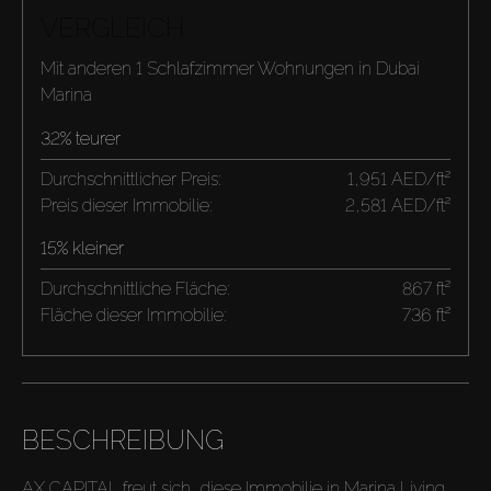
VERGLEICH
Mit anderen 1 Schlafzimmer Wohnungen in Dubai
Marina
32% teurer
Durchschnittlicher Preis:
1,951 AED/ft²
Preis dieser Immobilie:
2,581 AED/ft²
15% kleiner
Durchschnittliche Fläche:
867 ft²
Fläche dieser Immobilie:
736 ft²
BESCHREIBUNG
AX CAPITAL freut sich, diese Immobilie in Marina Living