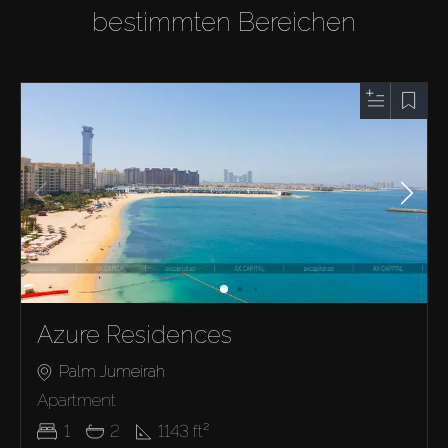
bestimmten Bereichen
Azure Residences
Palm Jumeirah
Apartment
1
2
1143
ft²