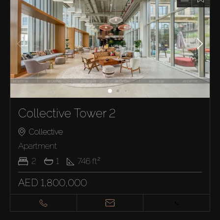
Collective Tower 2
Collective
Apartment
2
1
746
ft²
AED 1,800,000