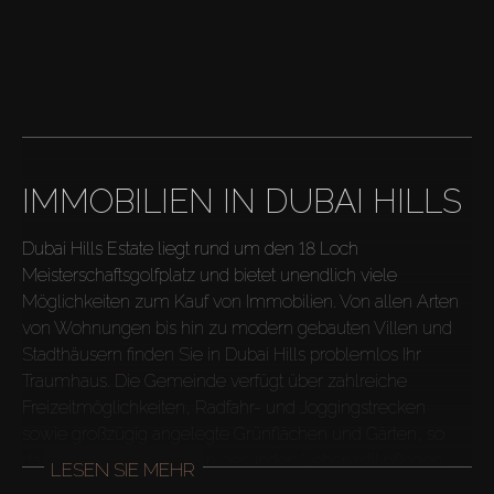
IMMOBILIEN IN DUBAI HILLS
Dubai Hills Estate liegt rund um den 18 Loch 
Meisterschaftsgolfplatz und bietet unendlich viele 
Möglichkeiten zum Kauf von Immobilien. Von allen Arten 
von Wohnungen bis hin zu modern gebauten Villen und 
Stadthäusern finden Sie in Dubai Hills problemlos Ihr 
Traumhaus. Die Gemeinde verfügt über zahlreiche 
Freizeitmöglichkeiten, Radfahr- und Joggingstrecken 
sowie großzügig angelegte Grünflächen und Gärten, so 
dass die Bewohner einen gesunden Lebensstil pflegen 
LESEN SIE MEHR
können.