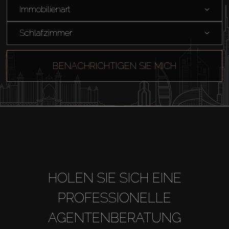
Miete
Immobilienart
Schlafzimmer
Verkaufen
BENACHRICHTIGEN SIE MICH
Off-Plan
Agenten
About Us
HOLEN SIE SICH EINE
PROFESSIONELLE
AGENTENBERATUNG