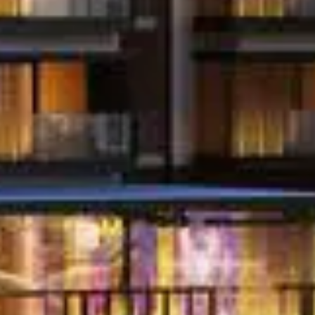
Miete
Verkaufen
Off-Plan
Agenten
About Us