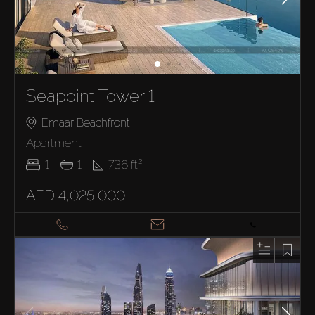
Seapoint Tower 1
Emaar Beachfront
Apartment
1
1
736
ft²
AED 4,025,000