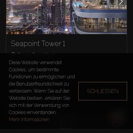
Seapoint Tower 1
Emaar Beachfront
Diese Website verwendet
Apartment
Cookies, um bestimmte
2
2
1382
ft²
Funktionen zu ermöglichen und
die Benutzerfreundlichkeit zu
AED 7,050,000
SCHLIESSEN
verbessern. Wenn Sie auf der
Website bleiben, erklären Sie
sich mit der Verwendung von
Cookies einverstanden.
Mehr Informationen
4
5
6
7
8