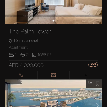
The Palm Tower
Palm Jumeirah
Apartment
1
2
1058
ft²
AED 4,000,000