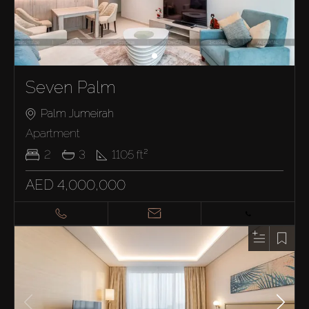
Seven Palm
Palm Jumeirah
Apartment
2
3
1105
ft²
AED 4,000,000