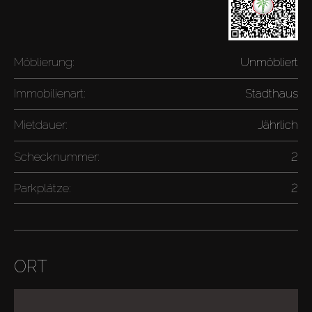
Möblierung:
Unmöbliert
Immobilienart:
Stadthaus
Mietdauer:
Jährlich
Schecknummer:
2
Parkplätze:
2
ORT