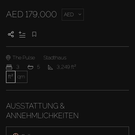
AED 179,000
AED
The Pulse
Stadthaus
3
5
3,249 ft²
ft²
qm
AUSSTATTUNG &
ANNEHMLICHKEITEN