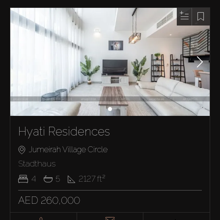
Hyati Residences
Jumeirah Village Circle
Stadthaus
4
5
2127
ft²
AED 260,000