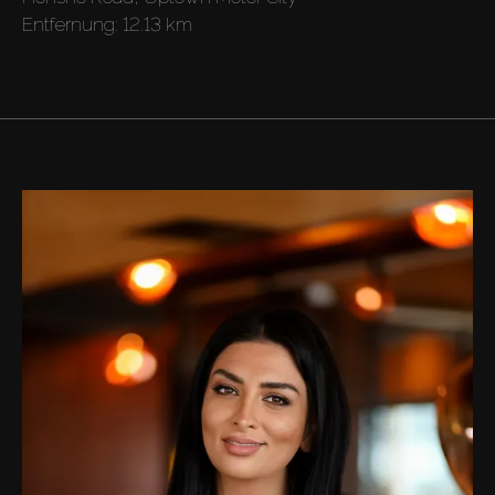
Entfernung:
12.13 km
Kaufen
Miete
Verkaufen
Off-Plan
Agenten
About Us