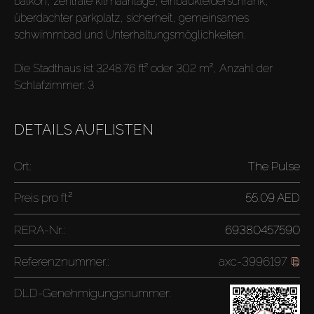
balkon, zentrale kilmaanlage, einbaukleiderschrank,
überdachter parkplatz, sicherheit, gemeinsames
schwimmbad und Unterhaltungsmöglichkeiten.
Die Stadthaus ist 3248.76 ft² oder 302 m², Anzahl der
Schlafzimmer: 3
DETAILS AUFLISTEN
Ort:
The Pulse
Preis pro
ft²
55.09 AED
RERA-Nr.:
69380457590
Referenznummer.:
axc-3996197
DLD-Genehmigungsnummer: