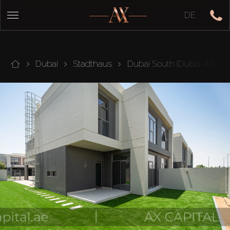
DE
Dubai
Stadthaus
Dubai South (Dubai World C