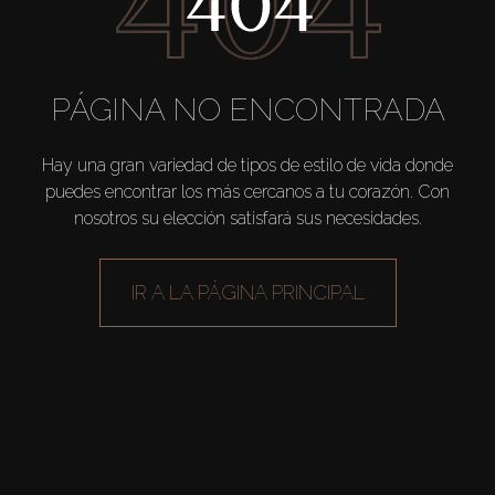
Venta
Sobre Plano
PÁGINA NO ENCONTRADA
Agentes
Hay una gran variedad de tipos de estilo de vida donde
puedes encontrar los más cercanos a tu corazón. Con
nosotros su elección satisfará sus necesidades.
About Us
IR A LA PÁGINA PRINCIPAL