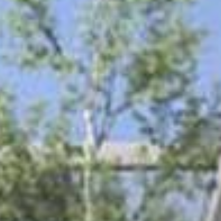
Comprar
Alquilar
Venta
Sobre Plano
Agentes
About Us