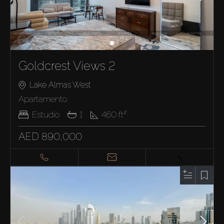
Goldcrest Views 2
Lake Almas West
Apartamento
Estudio
1
460
ft²
AED 890,000