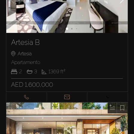
Artesia B
Artesia
Apartamento
2
3
1369
ft²
AED 1,600,000