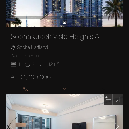
Sobha Creek Vista Heights A
Sobha Hartland
Apartamento
1
2
612
ft²
AED 1,400,000