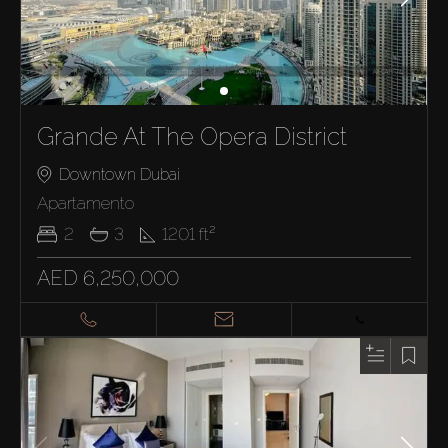
Grande At The Opera District
Downtown Dubai
Apartamento
2
3
1201
ft²
AED 6,250,000