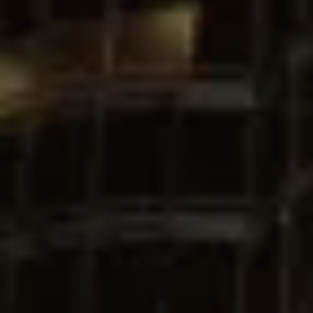
Comprar
Alquilar
Venta
Sobre Plano
Agentes
About Us