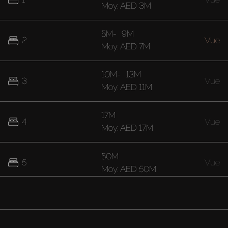
Moy.
AED 3M
5M
-
9M
2
Vue
Moy.
AED 7M
10M
-
13M
3
Vue
Moy.
AED 11M
17M
4
Vue
Moy.
AED 17M
50M
5
Vue
Moy.
AED 50M