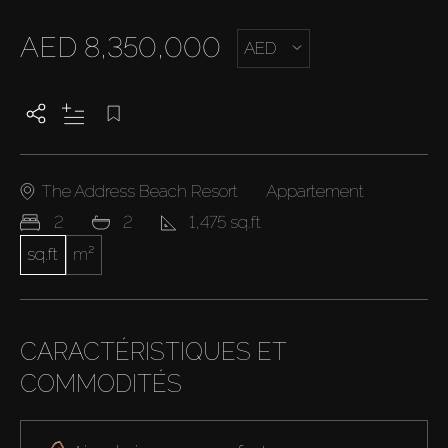
AED 8,350,000
AED
The Address Beach Resort
Appartement
2
2
1,475 sq.ft
sq.ft
m²
CARACTÉRISTIQUES ET
COMMODITÉS