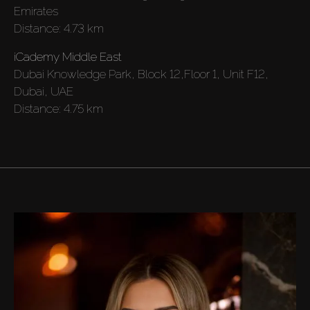
Emirates
Louer
Distance:
4.73 km
Vendre
iCademy Middle East
Dubai Knowledge Park, Block 12,Floor 1, Unit F12,
Dubai, UAE
Hors Plan
Distance:
4.75 km
Agents
About Us