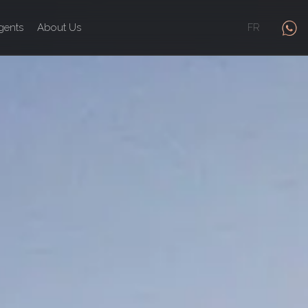
gents
About Us
FR