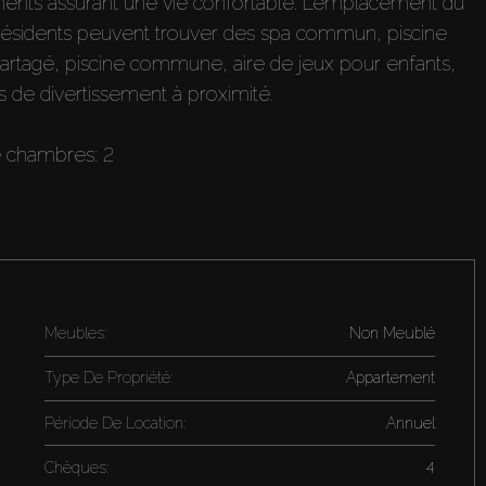
ts assurant une vie confortable. L’emplacement du
s résidents peuvent trouver des spa commun, piscine
artagé, piscine commune, aire de jeux pour enfants,
s de divertissement à proximité.
e chambres: 2
Meubles:
Non Meublé
Type De Propriété:
Appartement
Période De Location:
Annuel
Chèques:
4