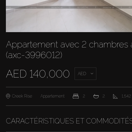
Appartement avec 2 chambres à
(axc-3996012)
AED 140,000
AED
Creek Rise
Appartement
2
2
1,542 
CARACTÉRISTIQUES ET COMMODITÉ