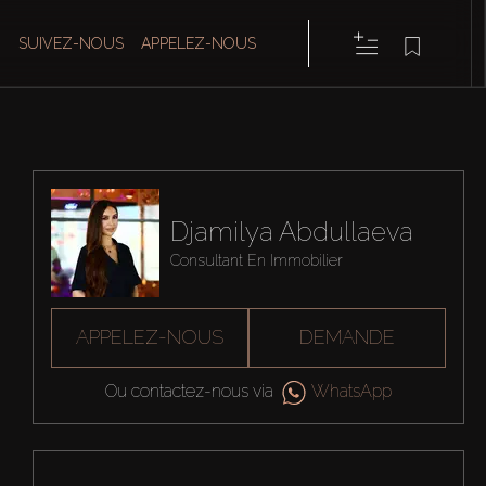
SUIVEZ-NOUS
APPELEZ-NOUS
Djamilya Abdullaeva
Consultant En Immobilier
APPELEZ-NOUS
DEMANDE
Ou contactez-nous via
WhatsApp