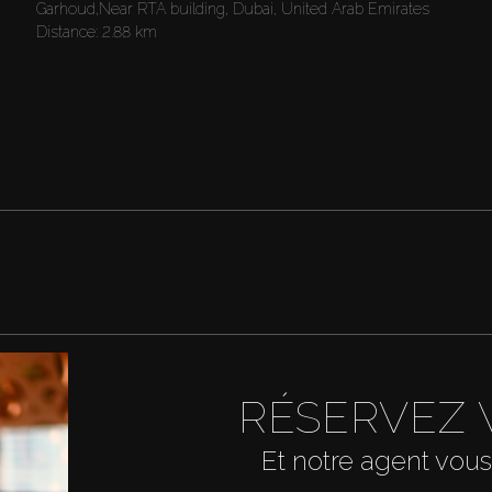
Garhoud,Near RTA building, Dubai, United Arab Emirates
Distance:
2.88 km
RÉSERVEZ 
Et notre agent vous