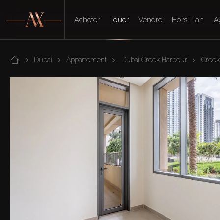
Acheter
Louer
Vendre
Hors Plan
A
Dubai
Appartement
Dubai Creek Harbour
Creek