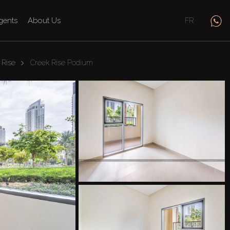
gents
About Us
FR
 Rise
Creek Rise Podium