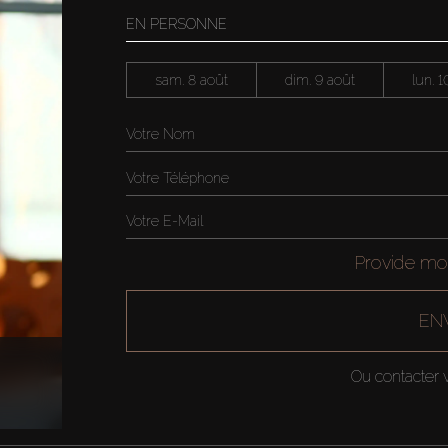
EN PERSONNE
sam. 8 août
dim. 9 août
lun. 1
Provide mo
EN
Ou contacter v