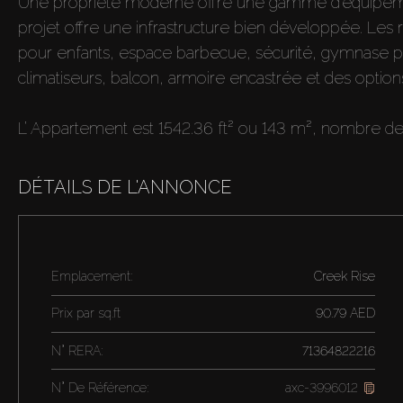
Une propriété moderne offre une gamme d’équipemen
projet offre une infrastructure bien développée. Le
pour enfants, espace barbecue, sécurité, gymnase p
climatiseurs, balcon, armoire encastrée et des option
L’ Appartement est 1542.36 ft² ou 143 m², nombre d
DÉTAILS DE L'ANNONCE
Emplacement:
Creek Rise
Prix par
sq.ft
90.79 AED
N° RERA:
71364822216
N° De Référence:
axc-3996012