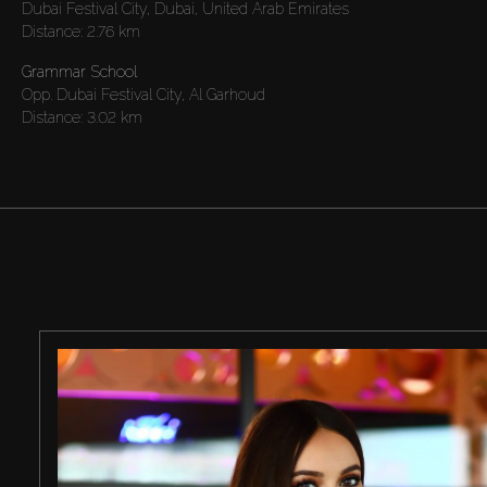
Dubai Festival City, Dubai, United Arab Emirates
Distance:
2.76 km
Grammar School
Opp. Dubai Festival City, Al Garhoud
Distance:
3.02 km