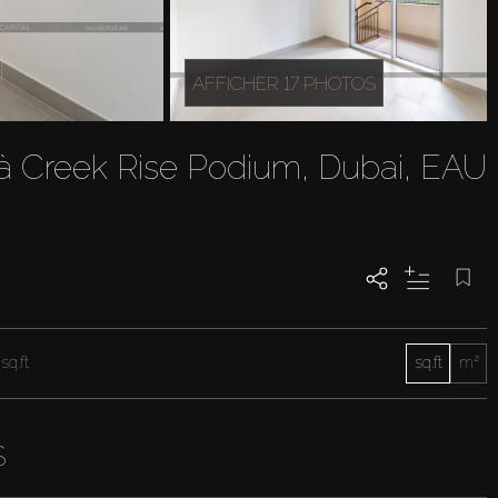
AFFICHER 17 PHOTOS
 Creek Rise Podium, Dubai, EAU
sq.ft
sq.ft
m²
S