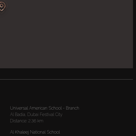
Universal American School - Branch
Al Badia, Dubai Festival City
Distance:
2.36 km
Al Khaleej National School