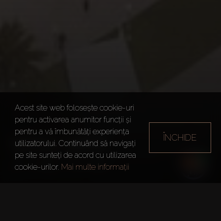
Acest site web folosește cookie-uri
pentru activarea anumitor funcții și
pentru a vă îmbunătăți experiența
ÎNCHIDE
WASL GATE
utilizatorului. Continuând să navigați
pe site sunteți de acord cu utilizarea
Dubai
Wasl Gate
cookie-urilor.
Mai multe informații