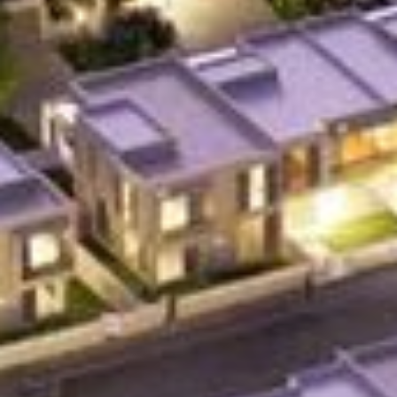
Închiriați
Vânzare
Off-Plan
Agenți
About Us