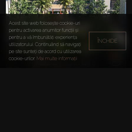
Acest site web folosește cookie-uri
pentru activarea anumitor funcții și
pentru a vă îmbunătăți experiența
ÎNCHIDE
utilizatorului. Continuând să navigați
pe site sunteți de acord cu utilizarea
cookie-urilor.
Mai multe informații
Arabian Ranches 3
EXPLORAȚI