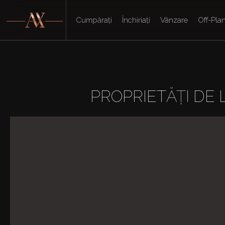
Cumpărați
Închiriați
Vânzare
Off-Pla
PROPRIETĂȚI DE 