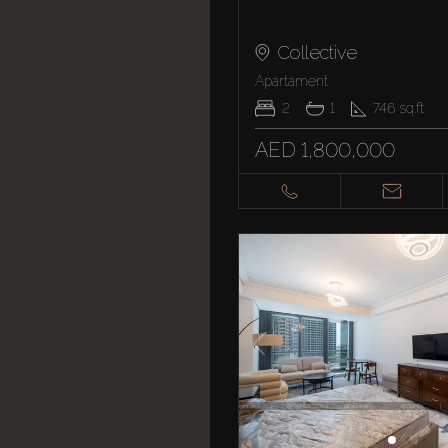
Collective
Apartament
2
1
746
sq.ft
AED 1,800,000