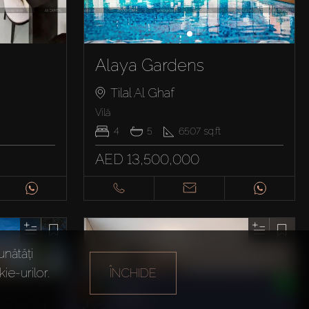
Alaya Gardens
Tilal Al Ghaf
Vilă
4
5
6507
sq.ft
AED 13,500,000
unătăți
ie-urilor.
ÎNCHIDE
Daria
3
4
5
6
7
8
Următoare
Ultima
Online