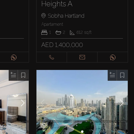
Heights A
Sobha Hartland
Apartament
1
2
612
sq.ft
AED 1,400,000