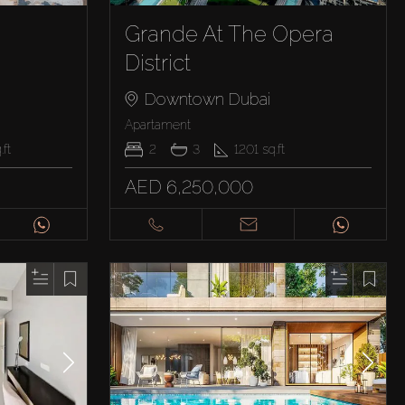
Grande At The Opera
District
Downtown Dubai
Apartament
.ft
2
3
1201
sq.ft
AED 6,250,000