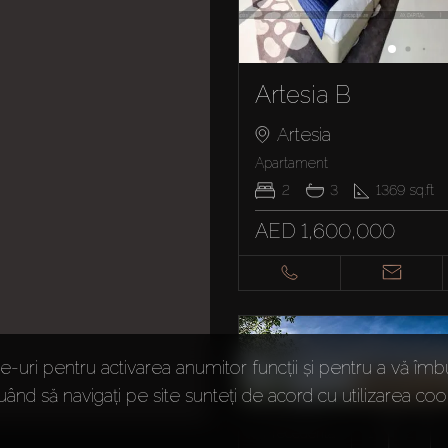
Artesia B
Artesia
Apartament
2
3
1369
sq.ft
AED 1,600,000
-uri pentru activarea anumitor funcții și pentru a vă îmb
uând să navigați pe site sunteți de acord cu utilizarea cook
Precedentă
1
2