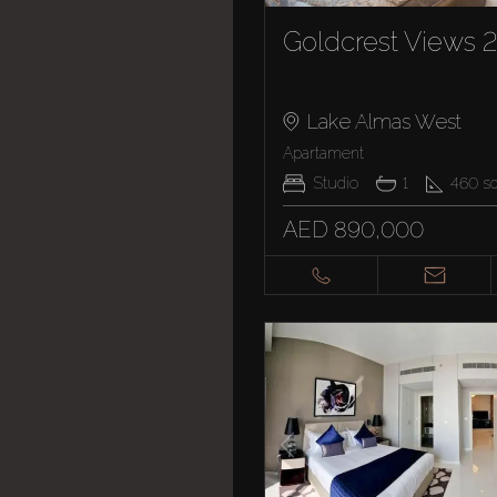
Goldcrest Views 2
Lake Almas West
Apartament
Studio
1
460
sq
AED 890,000