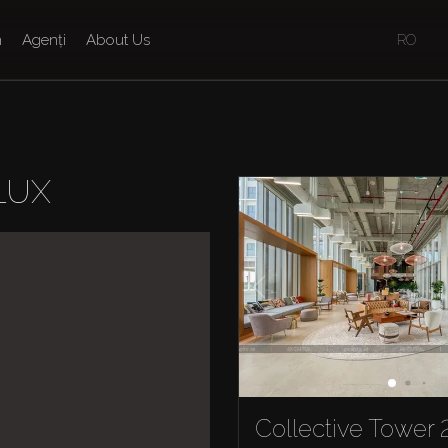
n
Agenți
About Us
RO
LUX
Collective Tower 