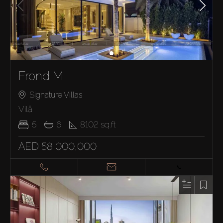
Frond M
Signature Villas
Vilă
5
6
8102
sq.ft
AED 58,000,000