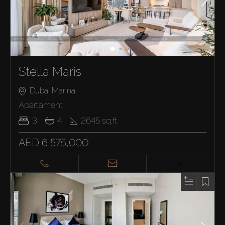
Stella Maris
Dubai Marina
Apartament
3
4
2645
sq.ft
AED 6,575,000