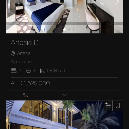
Artesia D
Artesia
Apartament
2
3
1368
sq.ft
AED 1,625,000