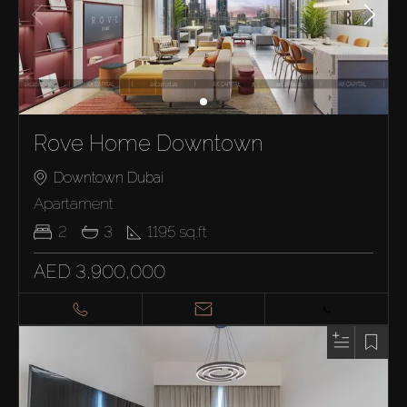
Rove Home Downtown
Downtown Dubai
Apartament
2
3
1195
sq.ft
AED 3,900,000