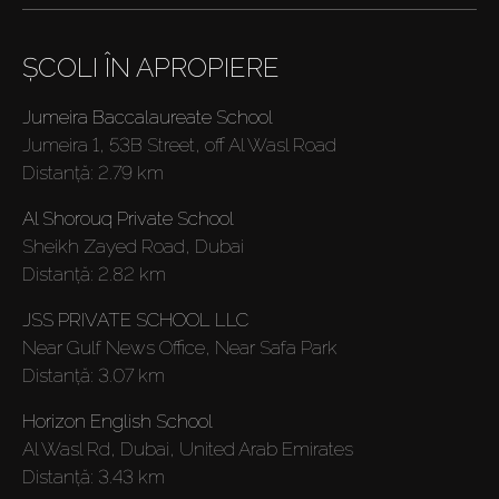
ȘCOLI ÎN APROPIERE
Jumeira Baccalaureate School
Jumeira 1, 53B Street, off Al Wasl Road
Distanţă:
2.79 km
Al Shorouq Private School
Sheikh Zayed Road, Dubai
Cumpărați
Distanţă:
2.82 km
JSS PRIVATE SCHOOL LLC
Închiriați
Near Gulf News Office, Near Safa Park
Distanţă:
3.07 km
Vânzare
Horizon English School
Al Wasl Rd, Dubai, United Arab Emirates
Off-Plan
Distanţă:
3.43 km