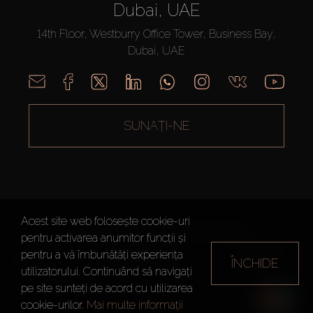
Dubai, UAE
14th Floor, Westburry Office Tower, Business Bay,
Dubai, UAE
SUNAȚI-NE
Acest site web folosește cookie-uri
AX CAPITAL ©2026 Toate drepturile rezervate
pentru activarea anumitor funcții și
Termeni de
Politica de
Harta site-
pentru a vă îmbunătăți experiența
utilizare
Confidențialitate
ÎNCHIDE
ului
utilizatorului. Continuând să navigați
pe site sunteți de acord cu utilizarea
cookie-urilor.
Mai multe informații