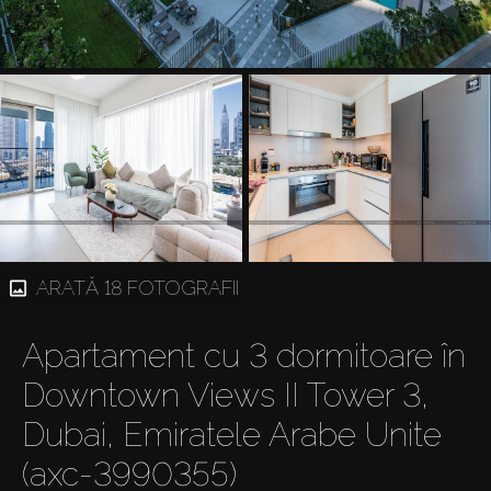
ARATĂ 18 FOTOGRAFII
Apartament cu 3 dormitoare în
Downtown Views II Tower 3,
Dubai, Emiratele Arabe Unite
(axc-3990355)