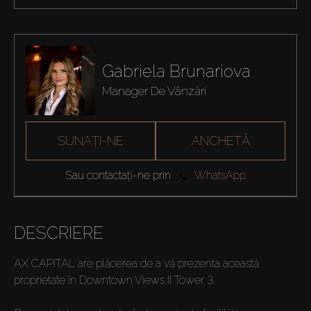
Gabriela Brunariova
Manager De Vânzări
SUNAȚI-NE
ANCHETĂ
Sau contactați-ne prin
WhatsApp
DESCRIERE
AX CAPITAL are plăcerea de a vă prezenta această
proprietate în Downtown Views II Tower 3.