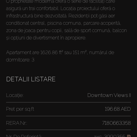
O proprietate modernă oferă o serie de facilități care
asigură un trai confortabil. Locația proiectului oferă o
infrastructură bine dezvoltată. Rezidenții pot găsi aer
conditionat central, piscina comuna, parcare acoperită,
zona de joaca pentru copii, sală de sport comună, balcon
și opțiuni de divertisment în apropiere.
Apartament are 1626.86 ft² sau 151 m², numărul de
dormitoare: 3
DETALII LISTARE
Locație:
Downtown Views II
Pret per
sq.ft
196.68 AED
RERA Nr.:
7180663358
Nr. De Referință:
axc-3990355