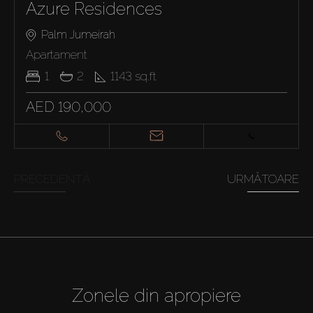
Azure Residences
Palm Jumeirah
Apartament
1
2
1143
sq.ft
AED 190,000
PRECEDENTĂ
URMĂTOARE
Zonele din apropiere