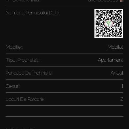
Numărul Permisului DLD:
Mobilier:
Mobilat
Tipul Proprietății:
Apartament
Perioada De Închiriere:
Anual
Cecuri:
1
Locuri De Parcare:
2