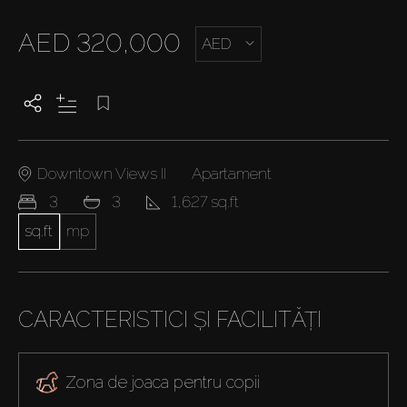
AED 320,000
AED
Downtown Views II
Apartament
3
3
1,627 sq.ft
sq.ft
mp
CARACTERISTICI ȘI FACILITĂȚI
Zona de joaca pentru copii