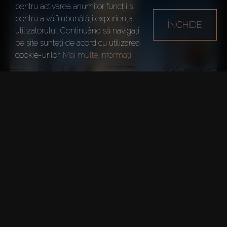
pentru activarea anumitor funcții și
pentru a vă îmbunătăți experiența
ÎNCHIDE
utilizatorului. Continuând să navigați
pe site sunteți de acord cu utilizarea
cookie-urilor.
Mai multe informații
The Terraces Marasi Drive
Business Bay
ZONĂ DE AFACERI
CONFORT
Reședință perfectă pentru
Dotări de viață de stil
oamenii de afaceri și
resort și servicii premium