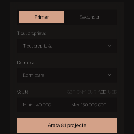
primar
secundar
tipul proprietății
tipul proprietății
dormitoare
dormitoare
valută
GBP
CNY
EUR
AED
USD
Minim
Max
arată 81 projecte