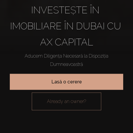
INVESTEȘTE ÎN 
IMOBILIARE ÎN DUBAI CU 
AX CAPITAL
Aducem Diligența Necesară la Dispoziția
Dumneavoastră
Lasă o cerere
already an owner?