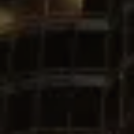
Cumpărați
Închiriați
Vânzare
Off-Plan
Agenți
About Us