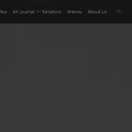
йки
AX Journal
Каталоги
Агенты
About Us
RU