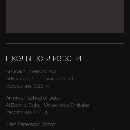
ШКОЛЫ ПОБЛИЗОСТИ
Al Arqam Private School
Al Barsha 1, Al Thawaima Street
Расстояние:
0.88 км
Купить
American School of Dubai
Аренда
Al Barsha, Dubai, United Arab Emirates
Расстояние:
1.06 км
Продажа
Next Generation School