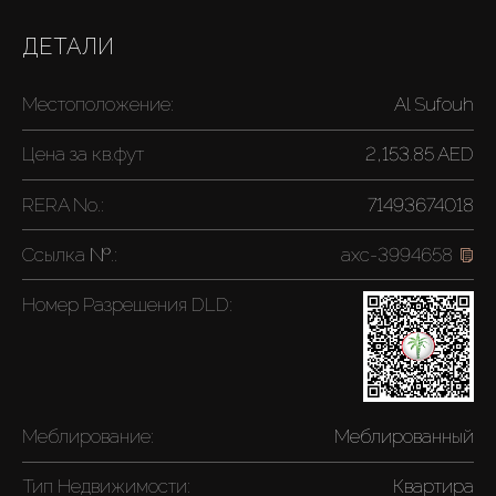
ДЕТАЛИ
Местоположение:
Al Sufouh
Цена за
кв.фут
2,153.85 AED
RERA No.:
71493674018
Ссылка №.:
axc-3994658
Номер Разрешения DLD:
Меблирование:
Меблированный
Тип Недвижимости:
Квартира