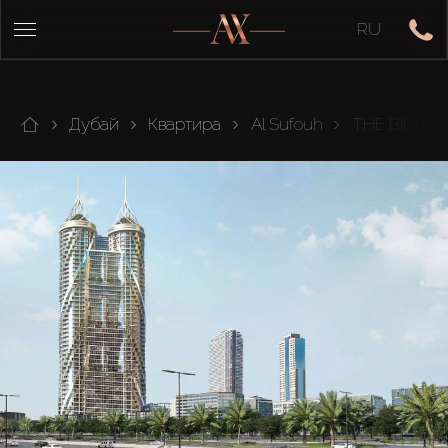
RU
Дубай
Квартира
Al Sufouh
THE BILTMO