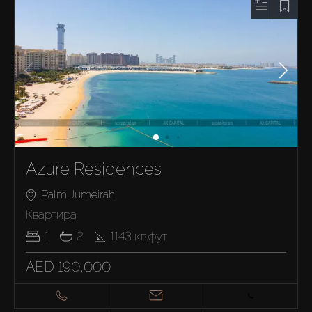
Azure Residences
Palm Jumeirah
Квартира
1
2
1143
кв.фут
AED 190,000