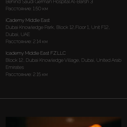
Behind Saudi German Hospital Al-Barsh 3
Новостройки
Расстояние:
1.50 км
iCademy Middle East
AX Journal
Dubai Knowledge Park, Block 12,Floor 1, Unit F12,
Dubai, UAE
Расстояние:
2.14 км
Каталоги
Icademy Middle East FZ.LLC
Агенты
Block 12, Dubai Knowledge Village, Dubai, United Arab
Emirates
Расстояние:
2.15 км
About Us