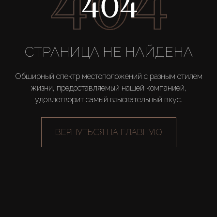
Новостройки
AX Journal
СТРАНИЦА НЕ НАЙДЕНА
Каталоги
Обширный спектр местоположений с разным стилем
жизни, предоставляемый нашей компанией,
удовлетворит самый взыскательный вкус.
Агенты
ВЕРНУТЬСЯ НА ГЛАВНУЮ
About Us