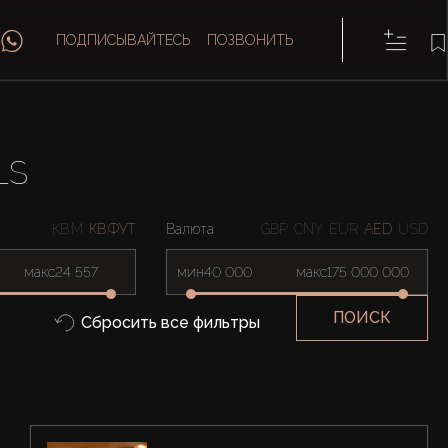
ПОДПИСЫВАЙТЕСЬ
ПОЗВОНИТЬ
LS
КВ.М
КВ.ФУТ
Валюта
GBP
CNY
EUR
AED
USD
макс
мин
макс
ПОИСК
Сбросить все фильтры