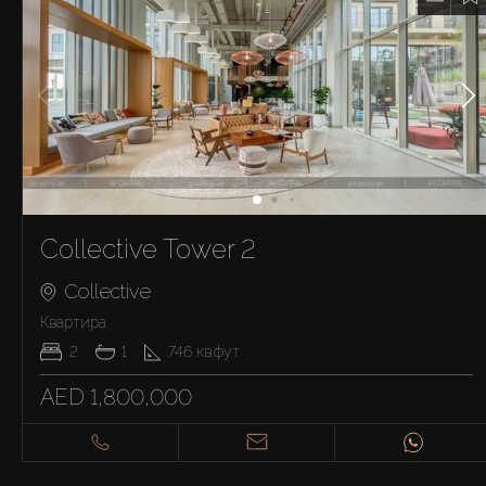
Collective Tower 2
Collective
Квартира
2
1
746
кв.фут
AED 1,800,000