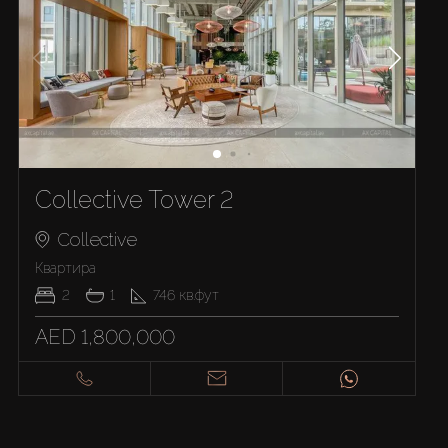
Collective Tower 2
Collective
Квартира
2
1
746
кв.фут
AED 1,800,000