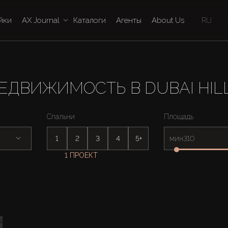
йки
AX Journal
Каталоги
Агенты
About Us
RU
ЕДВИЖИМОСТЬ В DUBAI HIL
Спальни
Площадь
1
2
3
4
5+
мин
1 ПРОЕКТ