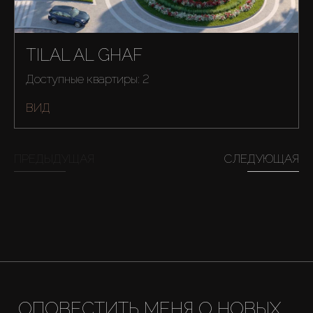
TILAL AL GHAF
Доступные квартиры: 2
ВИД
Купить
ПРЕДЫДУЩАЯ
СЛЕДУЮЩАЯ
Аренда
Продажа
Новостройки
AX Journal
ОПОВЕСТИТЬ МЕНЯ О НОВЫХ