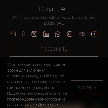
Dubai, UAE
14th Floor, Westburry Office Tower, Business Bay,
Dubai, UAE
ПОЗВОНИТЬ
Этот веб-сайт использует файлы
cookie для включения
определенных функций c целью
повышения производительности
AX CAPITAL ©2026 Все Права Защищены
ЗАКРЫТЬ
сайта и упрощения работы.
Условия
Политика
Карта
Продолжая использовать сайт, вы
использования
конфиденциальности
сайта
подтверждаете свое согласие на
использование файлов cookie.