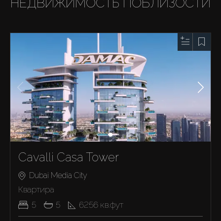
НЕДВИЖИМОСТЬ ПОБЛИЗОСТИ
Cavalli Casa Tower
Dubai Media City
Квартира
5
5
6256
кв.фут