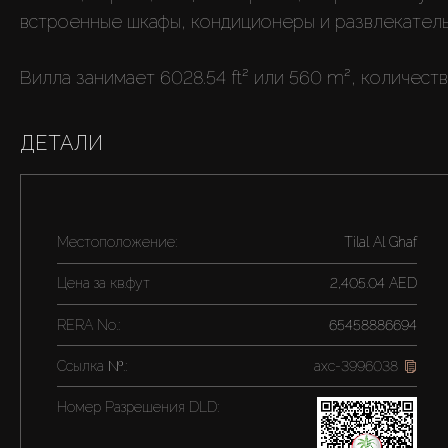
встроенные шкафы, кондиционеры и развлекатель
Вилла занимает 6028.54 ft² или 560 m², количеств
ДЕТАЛИ
Местоположение:
Tilal Al Ghaf
Цена за
кв.фут
2,405.04 AED
RERA No.:
65458886694
Ссылка №.:
axc-3996038
Номер Разрешения DLD: