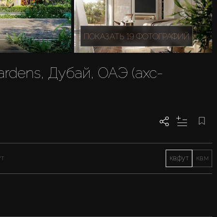
ПОКАЗАТЬ 19 ФОТОГРАФИЙ
ardens, Дубай, ОАЭ (axc-
ут
кв.фут
кв.м