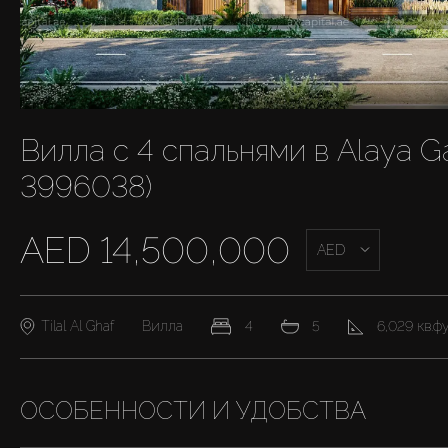
Вилла с 4 спальнями в Alaya G
3996038)
AED 14,500,000
AED
Tilal Al Ghaf
Вилла
4
5
6,029 кв.ф
ОСОБЕННОСТИ И УДОБСТВА