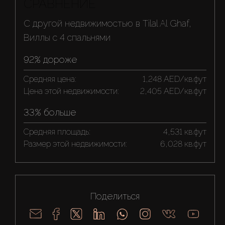
СРАВНЕНИЕ
С другой недвижимостью в Tilal Al Ghaf,
Виллы с 4 спальнями
92% дороже
Средняя цена:
1,248 AED/кв.фут
Цена этой недвижимости:
2,405 AED/кв.фут
33% больше
Средняя площадь:
4,531 кв.фут
Размер этой недвижимости:
6,028 кв.фут
Поделиться