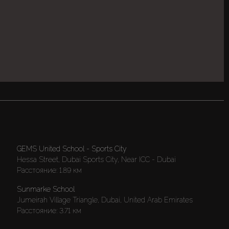
GEMS United School - Sports City
Hessa Street, Dubai Sports City, Near ICC - Dubai
Расстояние:
1.89 км
Sunmarke School
Jumeirah Village Triangle, Dubai, United Arab Emirates
Расстояние:
3.71 км