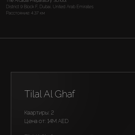
The Arcadia Preparatory School
District 9 Block F, Dubai, United Arab Emirates
Расстояние:
4.37 км
Tilal Al Ghaf
Квартиры: 2
цена от:
14M AED