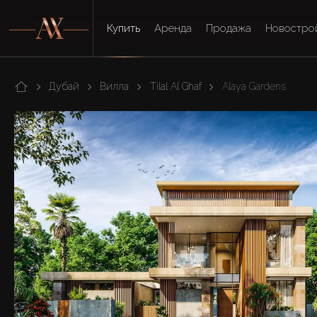
Купить
Аренда
Продажа
Новостро
Дубай
Вилла
Tilal Al Ghaf
Alaya Gardens