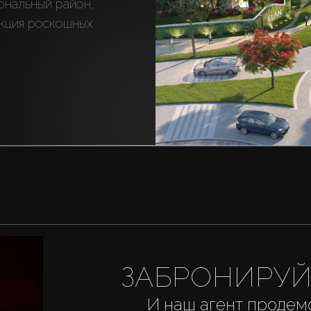
ональный район, 
кция роскошных 
ЗАБРОНИРУЙ
И наш агент продем