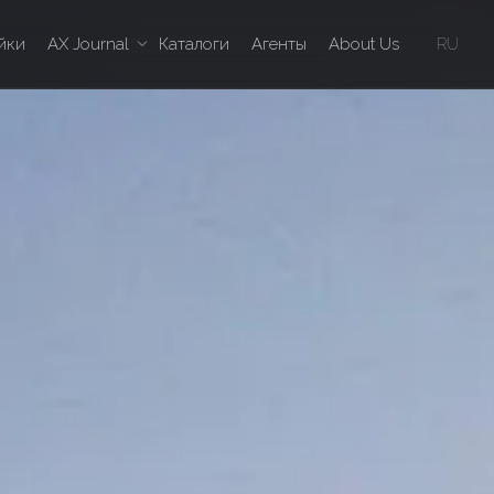
йки
AX Journal
Каталоги
Агенты
About Us
RU