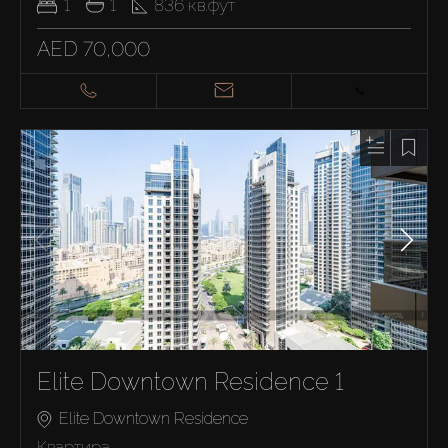
1
1
836
кв.фут
AED 70,000
Elite Downtown Residence 1
Elite Downtown Residence
Квартира