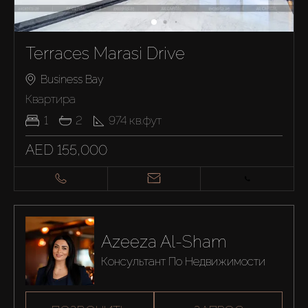
Terraces Marasi Drive
Business Bay
Квартира
1
2
974
кв.фут
AED 155,000
Azeeza Al-Sham
Консультант По Недвижимости