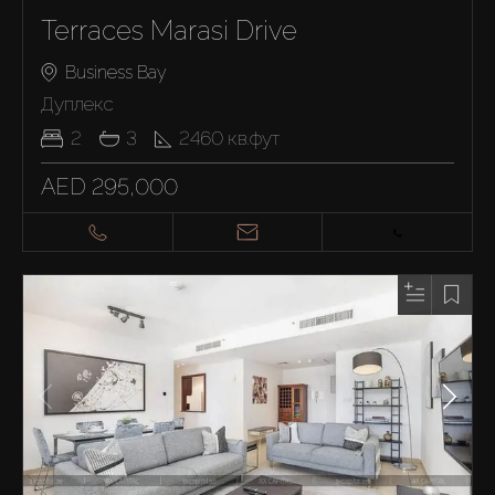
Terraces Marasi Drive
Business Bay
Дуплекс
2
3
2460
кв.фут
AED 295,000