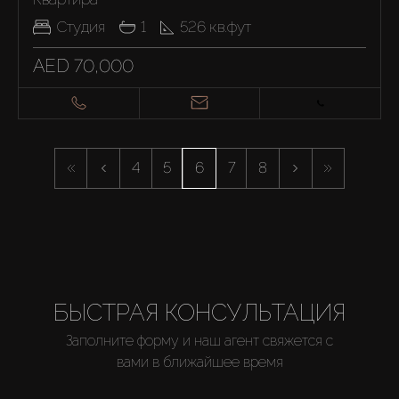
Студия
1
526
кв.фут
Купить
AED 70,000
Аренда
Продажа
4
5
6
7
8
Новостройки
AX Journal
БЫСТРАЯ КОНСУЛЬТАЦИЯ
Каталоги
Заполните форму и наш агент свяжется с
вами в ближайшее время
Агенты