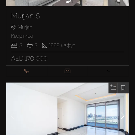
Murjan 6
Murjan
Квартира
3
3
1882
кв.фут
AED 170,000