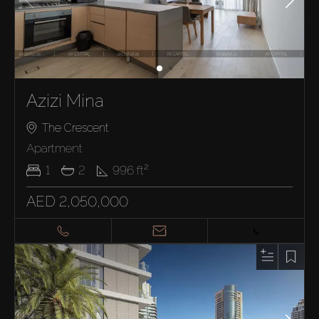
Azizi Mina
The Crescent
Apartment
1
2
996
ft²
AED 2,050,000