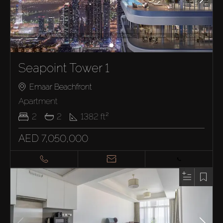
Seapoint Tower 1
Emaar Beachfront
Apartment
2
2
1382
ft²
AED 7,050,000