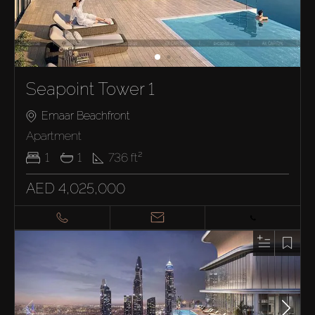
Seapoint Tower 1
Emaar Beachfront
Apartment
1
1
736
ft²
AED 4,025,000