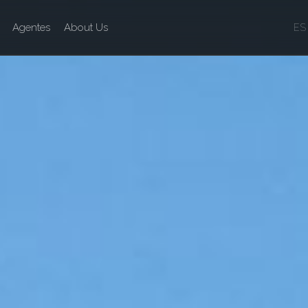
Agentes
About Us
ES