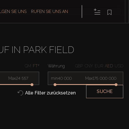
LGEN SIE UNS
RUFEN SIE UNS AN
 IN PARK FIELD
QM
FT²
Währung
GBP
CNY
EUR
AED
USD
Max
min
Max
SUCHE
Alle Filter zurücksetzen