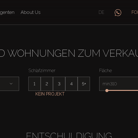
genten
About Us
DE
FO
 WOHNUNGEN ZUM VERKAUF
Schlafzimmer
Fläche
1
2
3
4
5+
min
KEIN PROJEKT
ENTSCHULDIGUNG