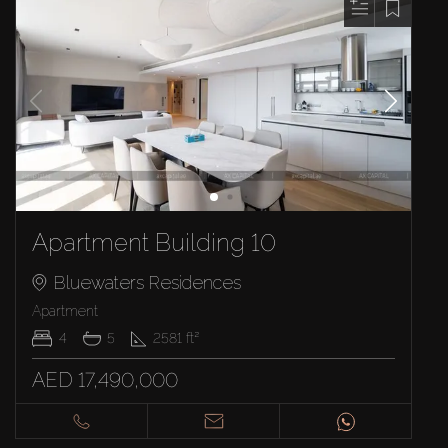
Apartment Building 10
Bluewaters Residences
Apartment
4
5
2581
ft²
AED 17,490,000