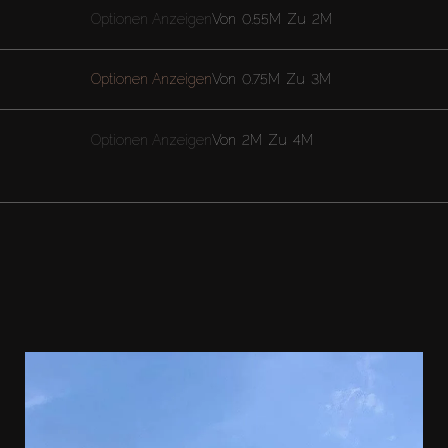
Optionen Anzeigen
Von
0.55M
Zu
2M
Optionen Anzeigen
Von
0.75M
Zu
3M
Optionen Anzeigen
Von
2M
Zu
4M