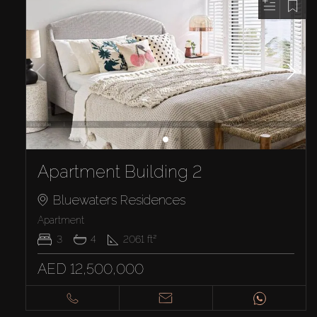
Apartment Building 2
Bluewaters Residences
Apartment
3
4
2061
ft²
AED 12,500,000