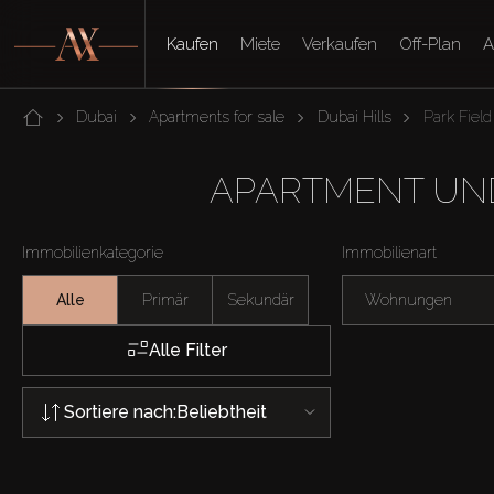
Kaufen
Miete
Verkaufen
Off-Plan
A
Dubai
Apartments for sale
Dubai Hills
Park Field
APARTMENT UND
Immobilienkategorie
Immobilienart
Alle
Primär
Sekundär
Wohnungen
Alle Filter
Sortiere nach:
Beliebtheit