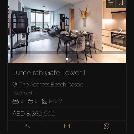
Jumeirah Gate Tower 1
The Address Beach Resort
Apartment
2
2
1475
ft²
AED 8,350,000