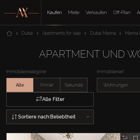
Kaufen
Miete
Verkaufen
Off-Plan
A
Dubai
Apartments for sale
Dubai Marina
Marina
APARTMENT UND WO
Immobilienkategorie
Immobilienart
Alle
Primär
Sekundär
Wohnungen
Alle Filter
Sortiere nach:
Beliebtheit