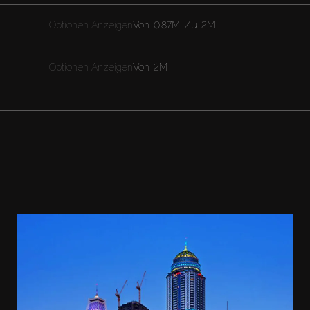
Optionen Anzeigen
Von
0.87M
Zu
2M
Optionen Anzeigen
Von
2M