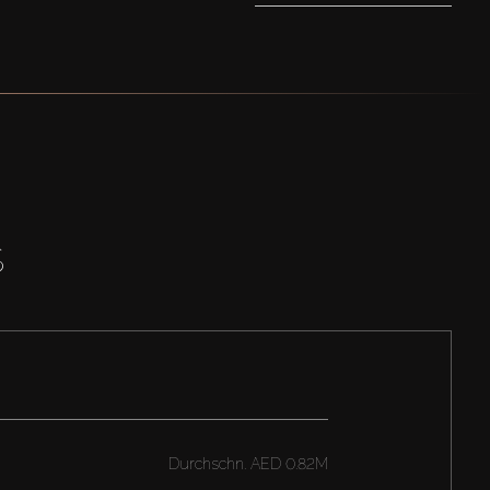
S
Durchschn.
AED 0.82M