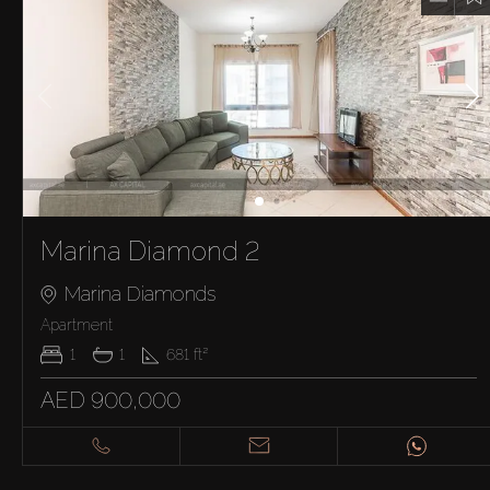
Marina Diamond 2
Marina Diamonds
Apartment
1
1
681
ft²
AED 900,000