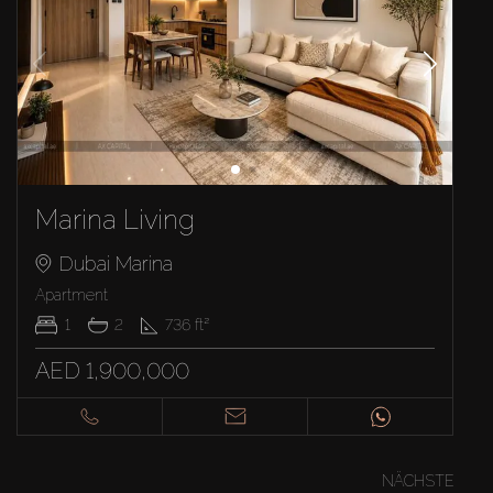
Marina Living
Dubai Marina
Apartment
1
2
736
ft²
AED 1,900,000
NÄCHSTE