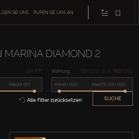
LGEN SIE UNS
RUFEN SIE UNS AN
 MARINA DIAMOND 2
QM
FT²
Währung
GBP
CNY
EUR
AED
USD
Max
min
Max
SUCHE
Alle Filter zurücksetzen