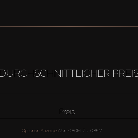
DURCHSCHNITTLICHER PREI
Preis
Optionen Anzeigen
Von
0.80M
Zu
0.85M