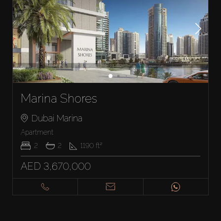
Marina Shores
Dubai Marina
Apartment
2
2
1190
ft²
AED 3,670,000