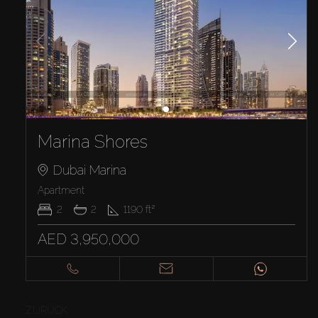
Marina Shores
Dubai Marina
Apartment
2
2
1190
ft²
AED 3,950,000
ZURÜCK