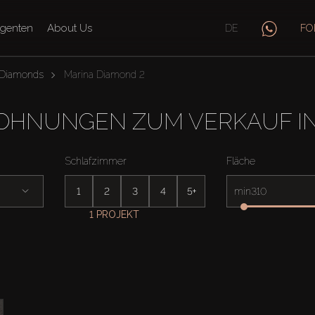
genten
About Us
DE
FO
 Diamonds
Marina Diamond 2
HNUNGEN ZUM VERKAUF IN
Schlafzimmer
Fläche
1
2
3
4
5+
min
1 PROJEKT