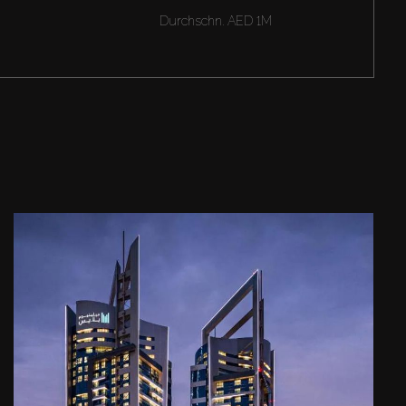
Durchschn.
AED 1M