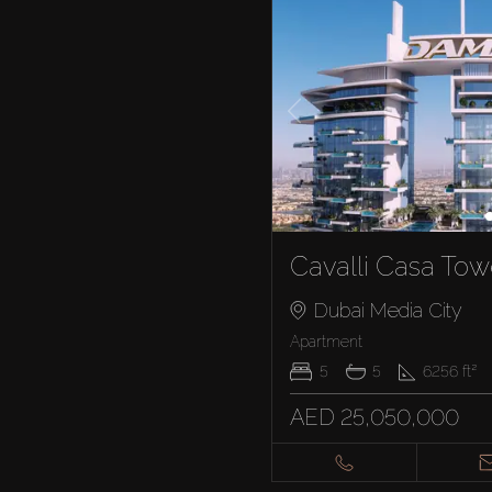
Cavalli Casa Tow
Dubai Media City
Apartment
5
5
6256
ft²
AED 25,050,000