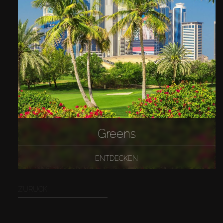
Greens
ENTDECKEN
ZURÜCK