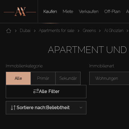
Kaufen
Miete
Verkaufen
Off-Plan
A
Dubai
Apartments for sale
Greens
Al Ghozlan
APARTMENT UND 
Immobilienkategorie
Immobilienart
Alle
Primär
Sekundär
Wohnungen
Alle Filter
Sortiere nach:
Beliebtheit