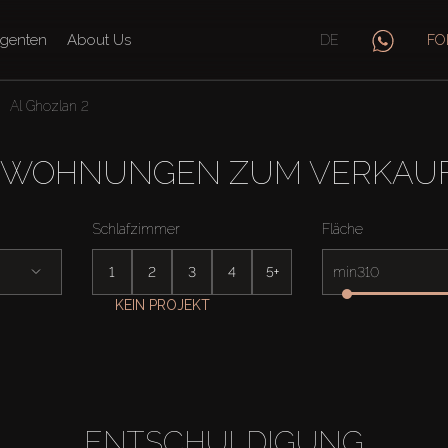
genten
About Us
DE
FO
Al Ghozlan 2
WOHNUNGEN ZUM VERKAUF 
Schlafzimmer
Fläche
1
2
3
4
5+
min
KEIN PROJEKT
ENTSCHULDIGUNG