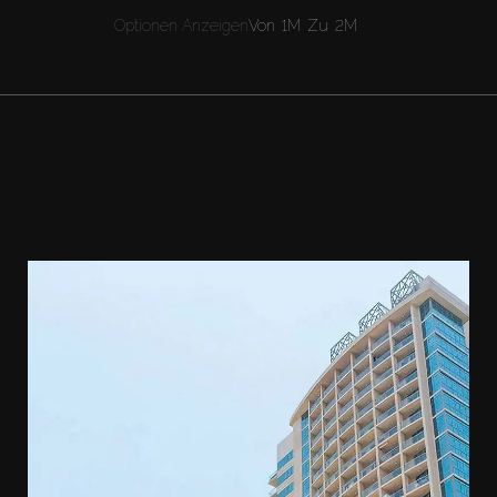
Optionen Anzeigen
Von
1M
Zu
2M