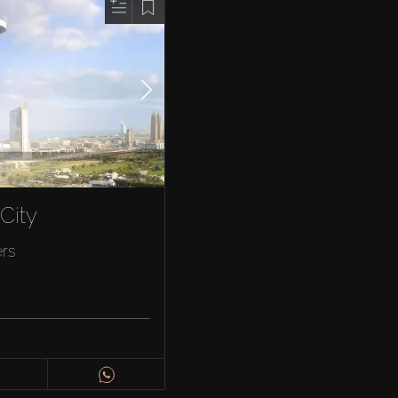
City
rs