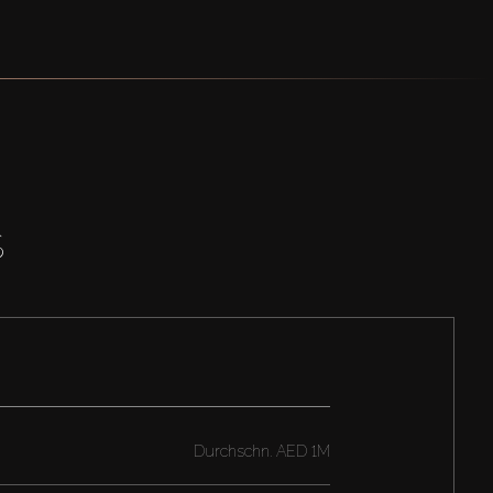
S
Durchschn.
AED 1M