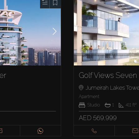
er
Golf Views Seven 
Jumeirah Lakes Towe
Apartment
Studio
1
411
ft²
AED 569,999