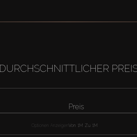
DURCHSCHNITTLICHER PREI
Preis
Optionen Anzeigen
Von
1M
Zu
1M