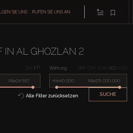
LGEN SIE UNS
RUFEN SIE UNS AN
IN AL GHOZLAN 2
QM
FT²
Währung
GBP
CNY
EUR
AED
USD
Max
min
Max
SUCHE
Alle Filter zurücksetzen