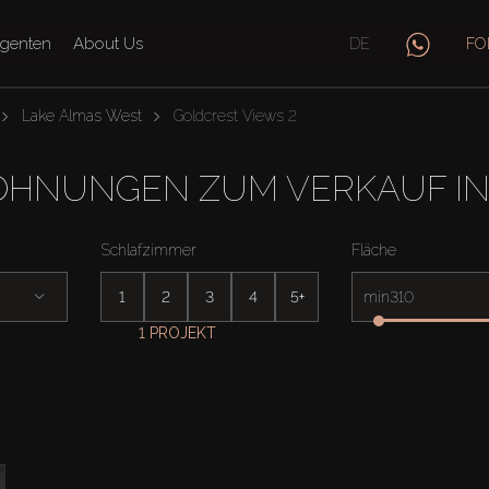
genten
About Us
DE
FO
Lake Almas West
Goldcrest Views 2
HNUNGEN ZUM VERKAUF IN 
Schlafzimmer
Fläche
1
2
3
4
5+
min
1 PROJEKT