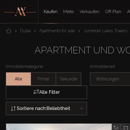
Kaufen
Miete
Verkaufen
Off-Plan
A
Dubai
Apartments for sale
Jumeirah Lakes Towers
APARTMENT UND WO
Immobilienkategorie
Immobilienart
Alle
Primär
Sekundär
Wohnungen
Alle Filter
Sortiere nach:
Beliebtheit