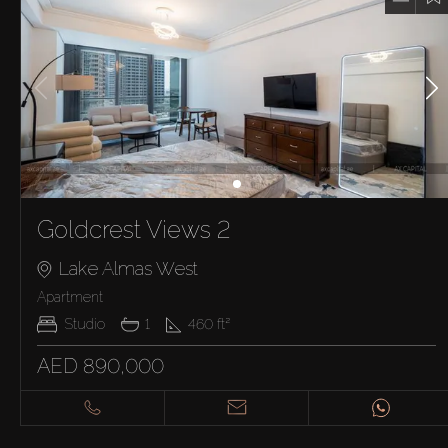
Goldcrest Views 2
Lake Almas West
Apartment
Studio
1
460
ft²
AED 890,000