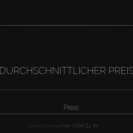
DURCHSCHNITTLICHER PREI
Preis
Optionen Anzeigen
Von
0.75M
Zu
1M