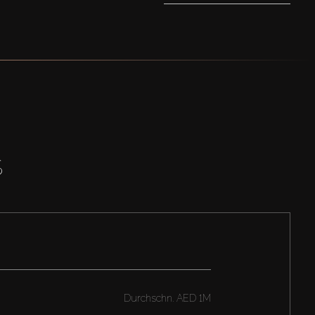
S
Durchschn.
AED 1M