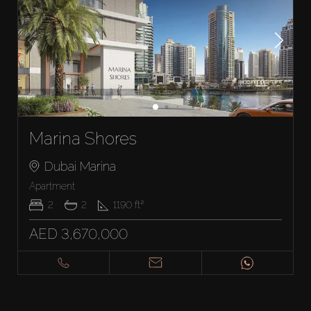
Marina Shores
Dubai Marina
Apartment
2
2
1190
ft²
AED 3,670,000