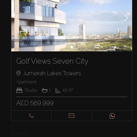
Golf Views Seven City
Jumeirah Lakes Towers
Apartment
Studio
1
411
ft²
AED 569,999
ZURÜCK