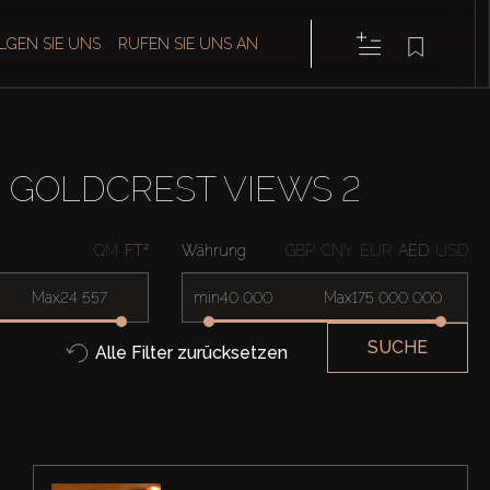
LGEN SIE UNS
RUFEN SIE UNS AN
GOLDCREST VIEWS 2
QM
FT²
Währung
GBP
CNY
EUR
AED
USD
Max
min
Max
SUCHE
Alle Filter zurücksetzen