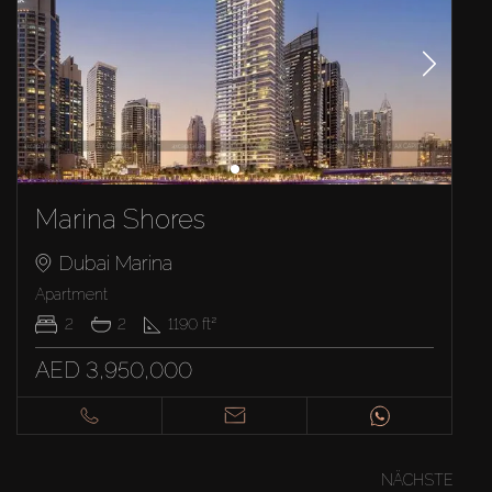
Marina Shores
Dubai Marina
Apartment
2
2
1190
ft²
AED 3,950,000
NÄCHSTE