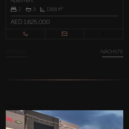
Apartment
2
3
1368
ft²
AED 1,625,000
ZURÜCK
NÄCHSTE
Gebiete in der Nähe