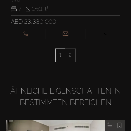
7
17511
ft²
AED 23,330,000
1
2
ÄHNLICHE EIGENSCHAFTEN IN
BESTIMMTEN BEREICHEN