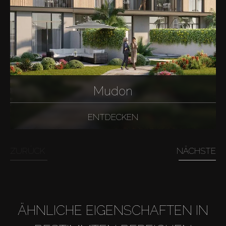
Verkaufen
Off-Plan
Agenten
Mudon
About Us
ENTDECKEN
ZURÜCK
NÄCHSTE
ÄHNLICHE EIGENSCHAFTEN IN