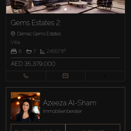
Gems Estates 2
Damac Gems Estates
Villa
6
7
24557
ft²
AED 35,379,000
Azeeza Al-Sham
Immobilienberater