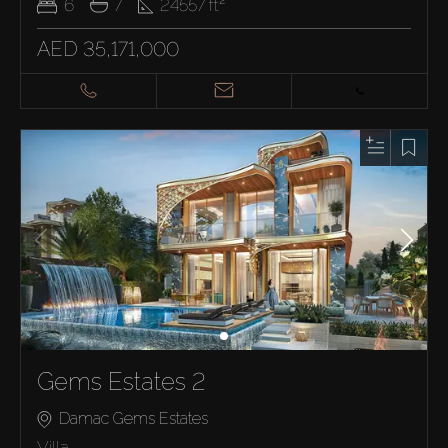
6
7
24557
ft²
AED 35,171,000
Gems Estates 2
Damac Gems Estates
Villa