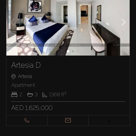
Artesia D
Artesia
Apartment
2
3
1368
ft²
AED 1,625,000