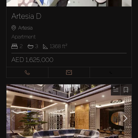
Artesia D
Artesia
Apartment
2
3
1368
ft²
AED 1,625,000