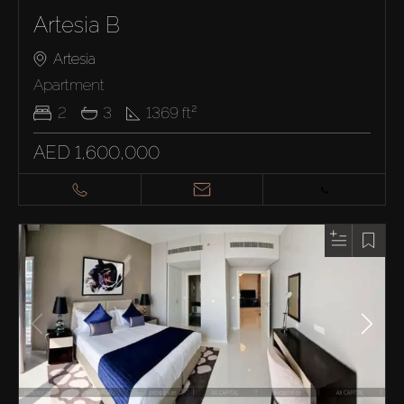
Artesia B
Artesia
Apartment
2
3
1369
ft²
AED 1,600,000