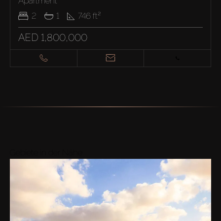
Apartment
2
1
746
ft²
AED 1,800,000
Gebiete in der Nähe