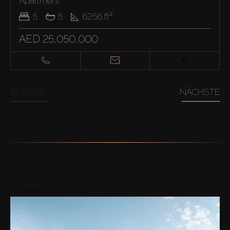
Apartment
5
5
6256
ft²
AED 25,050,000
ZURÜCK
NÄCHSTE
Gebiete in der Nähe