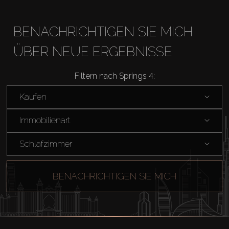
BENACHRICHTIGEN SIE MICH
ÜBER NEUE ERGEBNISSE
Kaufen
Filtern nach Springs 4:
Miete
Kaufen
Immobilienart
Verkaufen
Schlafzimmer
Off-Plan
BENACHRICHTIGEN SIE MICH
Agenten
About Us