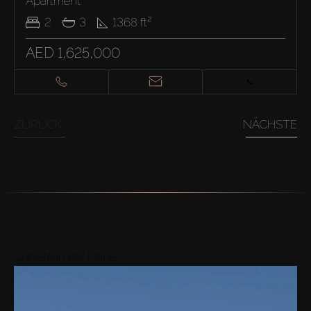
Apartment
2
3
1368
ft²
AED 1,625,000
ZURÜCK
NÄCHSTE
Gebiete in der Nähe