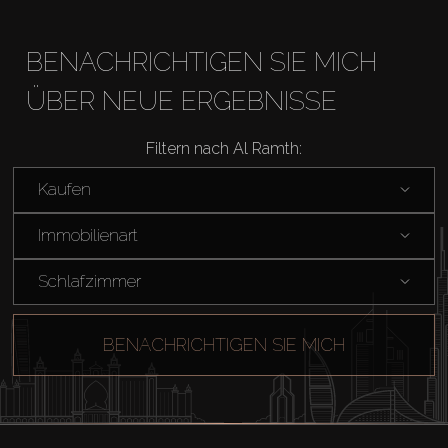
BENACHRICHTIGEN SIE MICH
ÜBER NEUE ERGEBNISSE
Filtern nach Al Ramth:
Kaufen
Kaufen
Immobilienart
Miete
Schlafzimmer
Verkaufen
BENACHRICHTIGEN SIE MICH
Off-Plan
Agenten