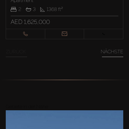
Apartment
2
3
1368
ft²
AED 1,625,000
ZURÜCK
NÄCHSTE
Gebiete in der Nähe