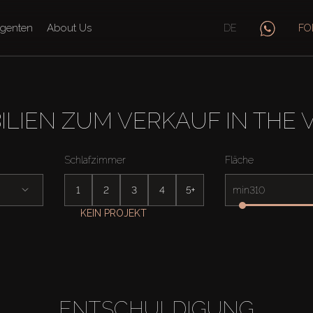
genten
About Us
DE
FO
ILIEN ZUM VERKAUF IN THE 
Schlafzimmer
Fläche
1
2
3
4
5+
min
KEIN PROJEKT
ENTSCHULDIGUNG