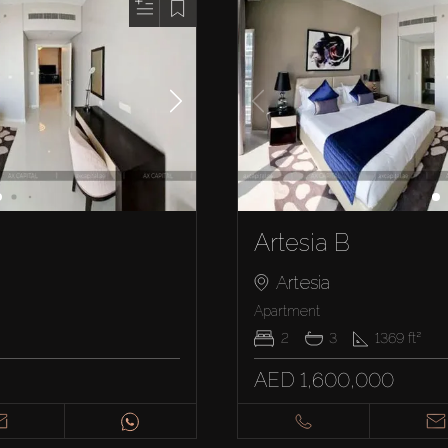
Artesia B
Artesia
Apartment
2
3
1369
ft²
AED 1,600,000