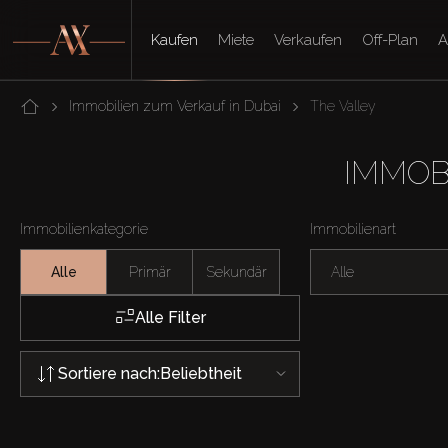
Kaufen
Miete
Verkaufen
Off-Plan
A
Immobilien zum Verkauf in Dubai
The Valley
IMMOB
Immobilienkategorie
Immobilienart
Alle
Primär
Sekundär
Alle
Alle Filter
Sortiere nach:
Beliebtheit