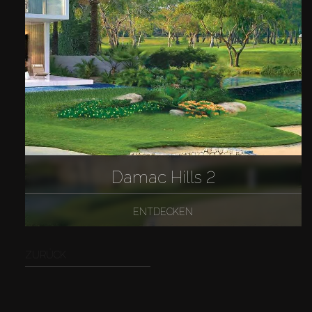
Damac Hills 2
ENTDECKEN
ZURÜCK