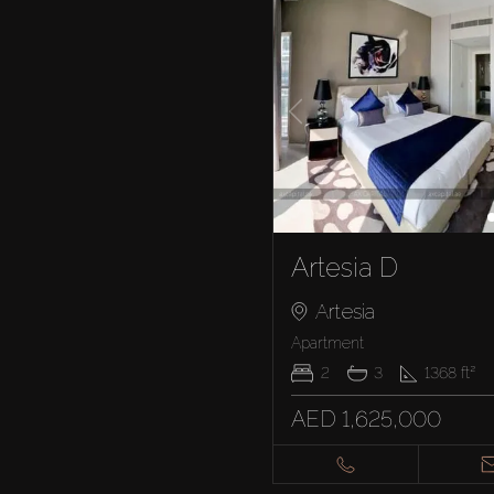
Artesia D
Artesia
Apartment
2
3
1368
ft²
AED 1,625,000