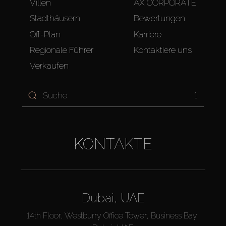
Villen
AX CORPORATE
Stadthäusern
Bewertungen
Off-Plan
Karriere
Regionale Führer
Kontaktiere uns
Verkaufen
1
KONTAKTE
Dubai, UAE
14th Floor, Westburry Office Tower, Business Bay,