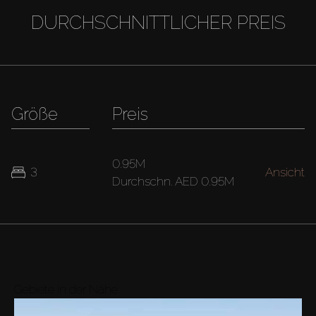
DURCHSCHNITTLICHER PREIS
Größe
Preis
0.95M
3
Ansicht
Durchschn.
AED 0.95M
Gebiete in der Nähe