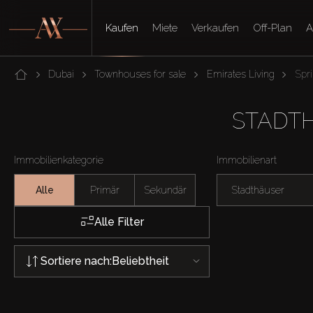
Kaufen
Miete
Verkaufen
Off-Plan
A
Dubai
Townhouses for sale
Emirates Living
Spri
STADTH
Immobilienkategorie
Immobilienart
Alle
Primär
Sekundär
Stadthäuser
Alle Filter
Sortiere nach:
Beliebtheit