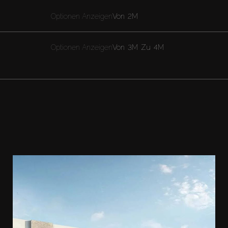
Optionen Anzeigen
Von
2M
Optionen Anzeigen
Von
3M
Zu
4M