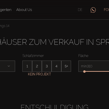
genten
About Us
DE
FO
ngs 14
ÄUSER ZUM VERKAUF IN SPR
Schlafzimmer
Fläche
1
2
3
4
5+
min
KEIN PROJEKT
ENTSCHULDIGUNG