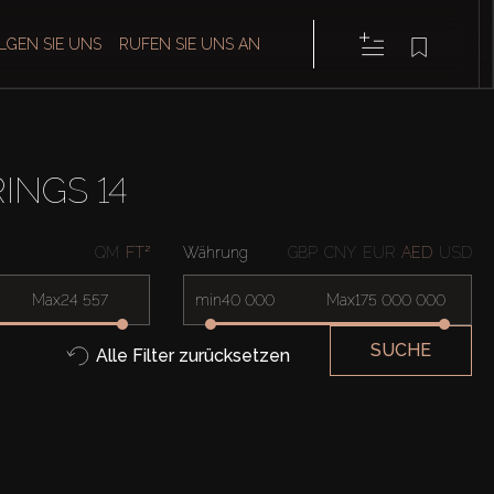
LGEN SIE UNS
RUFEN SIE UNS AN
INGS 14
QM
FT²
Währung
GBP
CNY
EUR
AED
USD
Max
min
Max
SUCHE
Alle Filter zurücksetzen