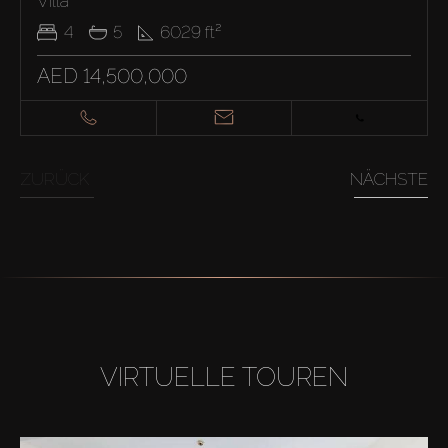
Villa
4
5
6029
ft²
AED 14,500,000
ZURÜCK
NÄCHSTE
VIRTUELLE TOUREN