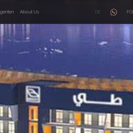
genten
About Us
DE
FO