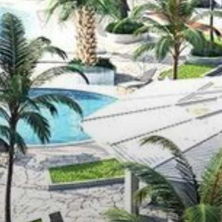
Miete
Verkaufen
Off-Plan
Agenten
About Us