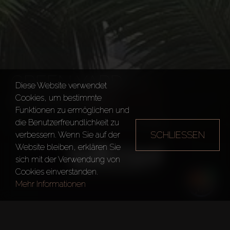
GREEN YARD
Diese Website verwendet
PROPERTIES
Cookies, um bestimmte
Funktionen zu ermöglichen und
die Benutzerfreundlichkeit zu
Bauträger
Green Yard Properties
SCHLIESSEN
verbessern. Wenn Sie auf der
Website bleiben, erklären Sie
sich mit der Verwendung von
Cookies einverstanden.
Mehr Informationen
Gegründet in