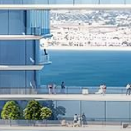
Miete
Verkaufen
Off-Plan
Agenten
About Us