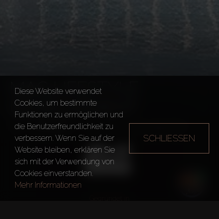
MAG LIFESTYLE
Diese Website verwendet
DEVELOPMENT
Cookies, um bestimmte
Funktionen zu ermöglichen und
die Benutzerfreundlichkeit zu
Bauträger
MAG Lifestyle Development
SCHLIESSEN
verbessern. Wenn Sie auf der
Website bleiben, erklären Sie
sich mit der Verwendung von
Cookies einverstanden.
Mehr Informationen
Gegründet in
2003