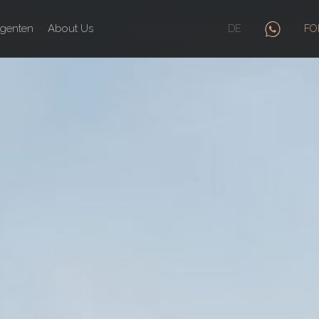
genten
About Us
DE
FO