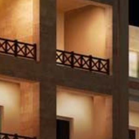
Miete
Verkaufen
Off-Plan
Agenten
About Us